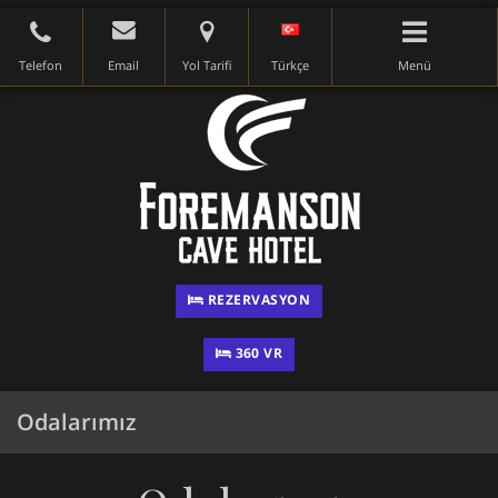
Telefon
Email
Yol Tarifi
Türkçe
Menü
REZERVASYON
360 VR
Odalarımız