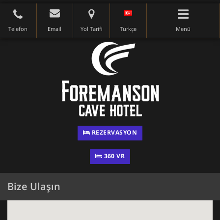
Telefon
Email
Yol Tarifi
Türkçe
Menü
REZERVASYON
360 VR
Bize Ulaşın