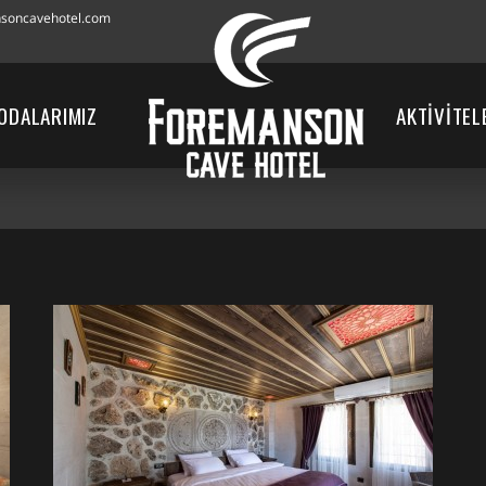
soncavehotel.com
ODALARIMIZ
AKTİVİTEL