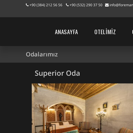
+90 (384) 212 56 56
+90 (532) 290 37 50
info@foreman
ANASAYFA
OTELİMİZ
Odalarımız
Superior Oda