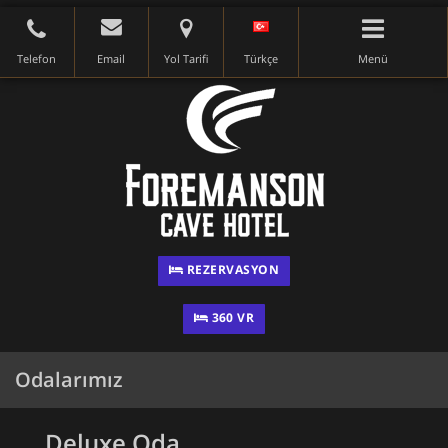
Telefon
Email
Yol Tarifi
Türkçe
Menü
REZERVASYON
360 VR
Odalarımız
Deluxe Oda