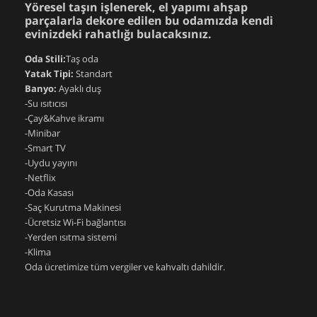
Yöresel taşın işlenerek, el yapımı ahşap
parçalarla dekore edilen bu odamızda kendi
evinizdeki rahatlığı bulacaksınız.
Oda Stili:
Taş oda
Yatak Tipi:
Standart
Banyo:
Ayaklı duş
-Su ısıtıcısı
-Çay&Kahve ikramı
-Minibar
-Smart TV
-Uydu yayını
-Netflix
-Oda Kasası
-Saç Kurutma Makinesi
-Ücretsiz Wi-Fi bağlantısı
-Yerden ısıtma sistemi
-Klima
Oda ücretimize tüm vergiler ve kahvaltı dahildir.