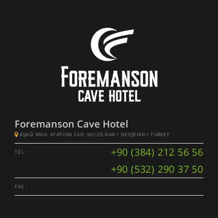
Foremanson Cave Hotel
AŞAĞI MAH. ATATÜRK CAD. NO:26 NAR / NEVŞEHIR / TURKEY
+90 (384) 212 56 56
TEL :
+90 (532) 290 37 50
FAX :