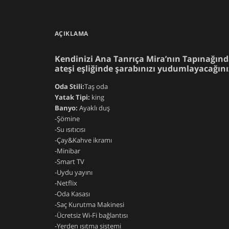
AÇIKLAMA
Kendinizi Ana Tanrıça Mira’nın Tapınağınd
ateşi eşliğinde şarabınızı yudumlayacağı
Oda Stili:
Taş oda
Yatak Tipi:
king
Banyo:
Ayaklı duş
-Şömine
-Su ısıtıcısı
-Çay&Kahve ikramı
-Minibar
-Smart TV
-Uydu yayını
-Netflix
-Oda Kasası
-Saç Kurutma Makinesi
-Ücretsiz Wi-Fi bağlantısı
-Yerden ısıtma sistemi