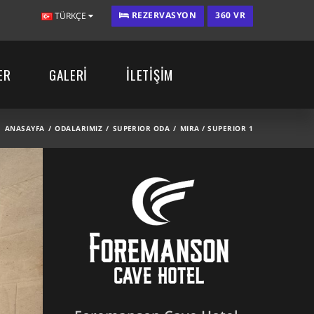
REZERVASYON
360 VR
TÜRKÇE
ER
GALERİ
İLETİŞİM
ANASAYFA
ODALARIMIZ
SUPERIOR ODA
MIRA / SUPERIOR 1