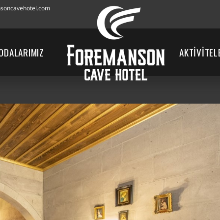
soncavehotel.com
ODALARIMIZ
AKTİVİTEL