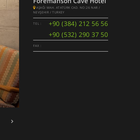
Foremanson Cave Hotel
AŞAĞI MAH. ATATÜRK CAD. NO:26 NAR /
NEVŞEHIR / TURKEY
+90 (384) 212 56 56
TEL :
+90 (532) 290 37 50
FAX :